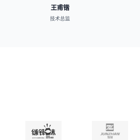
王甫锴
技术总监