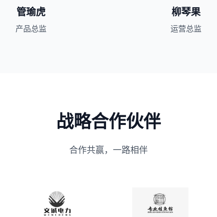
管瑜虎
柳琴果
产品总监
运营总监
战略合作伙伴
合作共赢，一路相伴