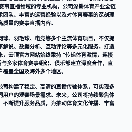
育赛事直播领域的专业机构，公司深耕体育产业全链
术团队、丰富的运营经验以及对体育赛事的深刻理
高质量的赛事直播内容。
网球、羽毛球、电竞等多个主流体育项目，不仅提
事解说、数据分析、互动评论等多元化服务，打造
来，
云顶官方网站
始终秉持 “传递体育激情，连接
先后与多家体育赛事组织、俱乐部建立深度合作，直
户覆盖全国及海外多个地区。
公司构建了稳定、高清的直播传输体系，可实现多
同用户的观赛场景需求。未来，公司将持续聚焦体
，不断提升服务品质，为推动体育文化传播、丰富
。